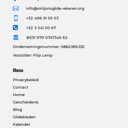

info@sintjorisgilde-ekeren.org

+32 496 51 05 03

+32 3 541 00 67

BE51 979 0747345 62
Ondernemingsnummer: 0862.569.332
Voorzitter: Filip Leroy
Menu
Privacybeleid
Contact
Home
Geschiedenis
Blog
Gildebladen
Kalender