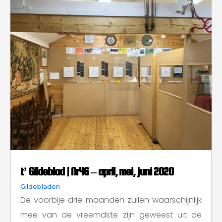
vrijwilligers en de biervoorraad moest heel goed in
het oog gehouden worden of we hadden te weinig.
Verder zijn we naar Duitsland geweest en een beetje
naar de Middeleeuwen. En tussendoor hebben we
lekker gegeten en gedronken. Kortom, het was druk.
En dan is er ook nog eens flink geschoten. Wat
verwacht je anders in een kruisbooggilde?
Curieus? Lees er alles over in dit Gildenblad.
Lees meer
t’ Gildeblad | Nr46 – april, mei, juni 2020
Gildebladen
De voorbije drie maanden zullen waarschijnlijk
mee van de vreemdste zijn geweest uit de