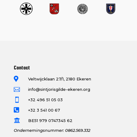
Contact

Veltwijcklaan 27/1, 2180 Ekeren

info@sintjorisgilde-ekeren.org

+32 496 51 05 03

+32 3 541 00 67

BE51 979 0747345 62
Ondernemingsnummer: 0862.569.332