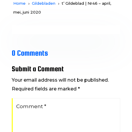
Home
Gildebladen
t’ Gildeblad | Nr46 – april,
5
5
mei, juni 2020

19/04/2020
l
sjge
0 Comments

Gildebladen
Submit a Comment
Your email address will not be published.
v
0 Comments
Required fields are marked
*